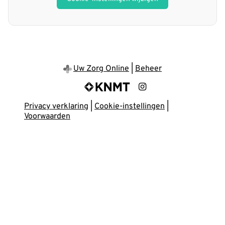
Uw Zorg Online
|
Beheer
Bezoek
onze
Privacy verklaring
|
Cookie-instellingen
|
Instagram
Voorwaarden
pagina