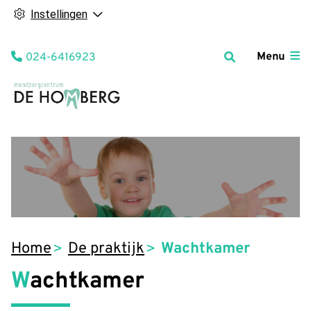
Instellingen
Tel:
Menu
024-6416923
Home
De praktijk
Wachtkamer
Wachtkamer