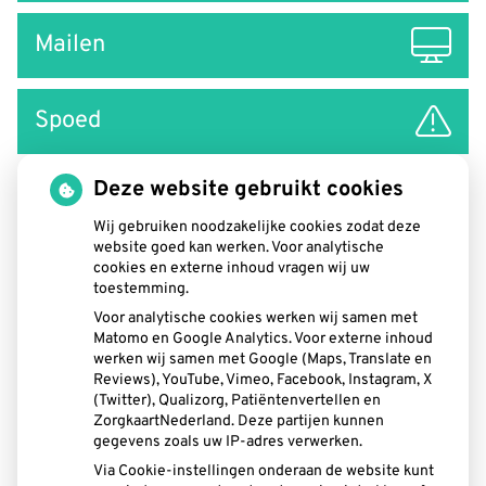
Mailen
Spoed
Deze website gebruikt cookies
Wij gebruiken noodzakelijke cookies zodat deze
website goed kan werken. Voor analytische
cookies en externe inhoud vragen wij uw
toestemming.
Voor analytische cookies werken wij samen met
Matomo en Google Analytics. Voor externe inhoud
werken wij samen met Google (Maps, Translate en
Reviews), YouTube, Vimeo, Facebook, Instagram, X
U heeft geen toestemming gegeven voor
(Twitter), Qualizorg, Patiëntenvertellen en
externe inhoud
die nodig is om dit te
ZorgkaartNederland. Deze partijen kunnen
zien.
gegevens zoals uw IP-adres verwerken.
Via Cookie-instellingen onderaan de website kunt
Cookie-instellingen wijzigen