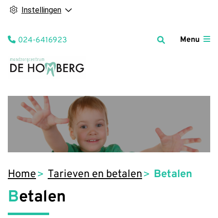
Instellingen
Tel:
Menu
024-6416923
Home
Tarieven en betalen
Betalen
Betalen