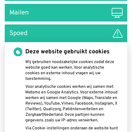
Mailen
Spoed
Deze website gebruikt cookies
Wij gebruiken noodzakelijke cookies zodat deze
website goed kan werken. Voor analytische
cookies en externe inhoud vragen wij uw
toestemming.
Voor analytische cookies werken wij samen met
Matomo en Google Analytics. Voor externe inhoud
werken wij samen met Google (Maps, Translate en
Reviews), YouTube, Vimeo, Facebook, Instagram, X
U heeft geen toestemming gegeven voor
(Twitter), Qualizorg, Patiëntenvertellen en
externe inhoud
die nodig is om dit te
ZorgkaartNederland. Deze partijen kunnen
zien.
gegevens zoals uw IP-adres verwerken.
Via Cookie-instellingen onderaan de website kunt
Cookie-instellingen wijzigen