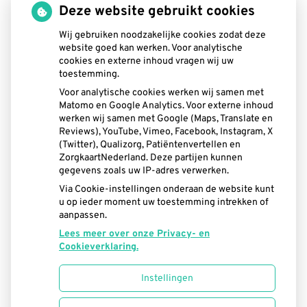
Deze website gebruikt cookies
Wij gebruiken noodzakelijke cookies zodat deze
website goed kan werken. Voor analytische
cookies en externe inhoud vragen wij uw
toestemming.
Voor analytische cookies werken wij samen met
Matomo en Google Analytics. Voor externe inhoud
werken wij samen met Google (Maps, Translate en
Reviews), YouTube, Vimeo, Facebook, Instagram, X
U heeft geen toestemming gegeven voor
(Twitter), Qualizorg, Patiëntenvertellen en
externe inhoud
die nodig is om dit te
ZorgkaartNederland. Deze partijen kunnen
zien.
gegevens zoals uw IP-adres verwerken.
Via Cookie-instellingen onderaan de website kunt
Cookie-instellingen wijzigen
u op ieder moment uw toestemming intrekken of
aanpassen.
Lees meer over onze Privacy- en
Cookieverklaring.
Instellingen
Uw Zorg Online
|
Beheer