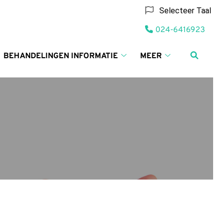
Selecteer Taal
Tel:
024-6416923
BEHANDELINGEN INFORMATIE
MEER
ieven
Behandelingen
Meer
informatie
submenu
alen
submenu
bmenu