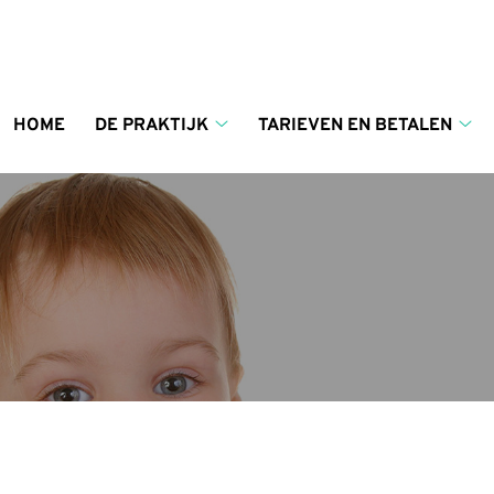
enu
HOME
DE PRAKTIJK
TARIEVEN EN BETALEN
De
Tar
praktijk
en
submenu
bet
su