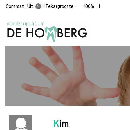
Tekst
Tekst
Contrast
Tekstgrootte
100%
Uit
verkleinen
vergroten
met
met
Hoofdm
10%
10%
Kim