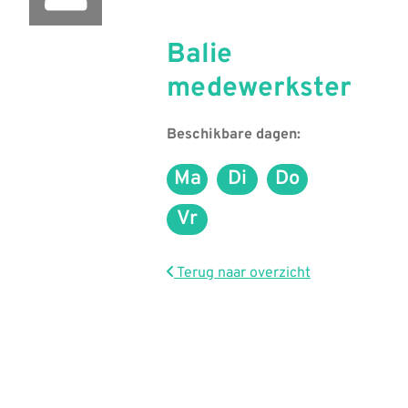
Balie
medewerkster
Beschikbare dagen:
Ma
Di
Do
Maandag
Dinsdag
Donderdag
Vr
Vrijdag
Terug naar overzicht