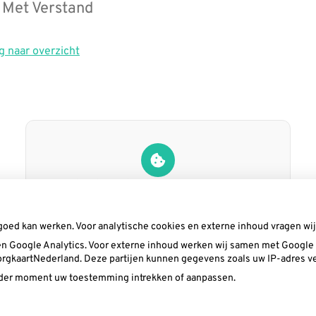
 Met Verstand
g naar overzicht
U heeft geen toestemming gegeven voor
externe inhoud
die nodig is om dit te
zien.
goed kan werken. Voor analytische cookies en externe inhoud vragen w
Cookie-instellingen wijzigen
n Google Analytics. Voor externe inhoud werken wij samen met Google (
 ZorgkaartNederland. Deze partijen kunnen gegevens zoals uw IP-adres v
ieder moment uw toestemming intrekken of aanpassen.