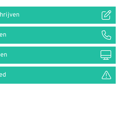
hrijven
len
len
ed