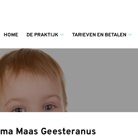
enu
HOME
DE PRAKTIJK
TARIEVEN EN BETALEN
De
Tar
praktijk
en
submenu
bet
su
mma Maas Geesteranus