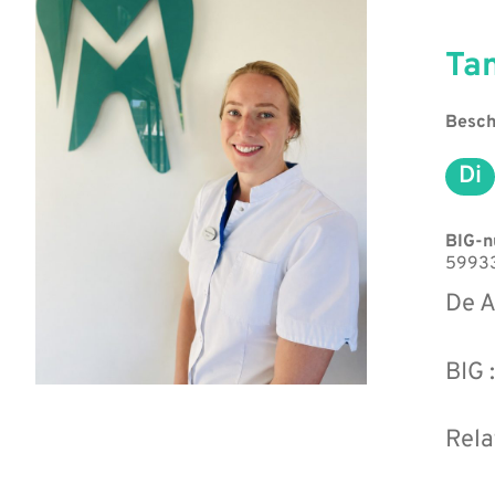
Ta
Besch
Di
Di
BIG-
5993
De A
BIG
Rela