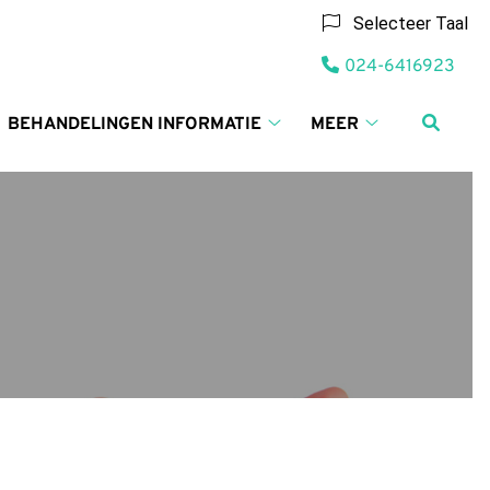
Selecteer Taal
Tel:
024-6416923
BEHANDELINGEN INFORMATIE
MEER
ieven
Behandelingen
Meer
informatie
submenu
alen
submenu
bmenu