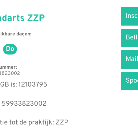
Snel
Insc
ndarts ZZP
naar
ikbare dagen:
Bel
Do
nsdag
Donderdag
Mai
nummer:
3823002
Spo
GB is: 12103795
 : 59933823002
tie tot de praktijk: ZZP